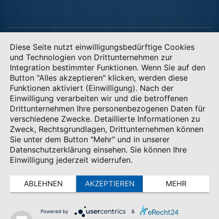
Diese Seite nutzt einwilligungsbedürftige Cookies
Copyright 2022 SV AICHSTETTEN |
zLiga-Vereinshomepage
by
id-zemke.de
|
LOGIN
und Technologien von Drittunternehmen zur
Integration bestimmter Funktionen. Wenn Sie auf den
Button "Alles akzeptieren" klicken, werden diese
Funktionen aktiviert (Einwilligung). Nach der
Einwilligung verarbeiten wir und die betroffenen
Drittunternehmen Ihre personenbezogenen Daten für
verschiedene Zwecke. Detaillierte Informationen zu
Zweck, Rechtsgrundlagen, Drittunternehmen können
Sie unter dem Button "Mehr" und in unserer
Datenschutzerklärung einsehen. Sie können Ihre
Einwilligung jederzeit widerrufen.
ABLEHNEN
AKZEPTIEREN
MEHR
Powered by
&